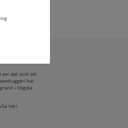
ing
 ser det som att
 stenhuggeri har
granit i högsta
lla här!