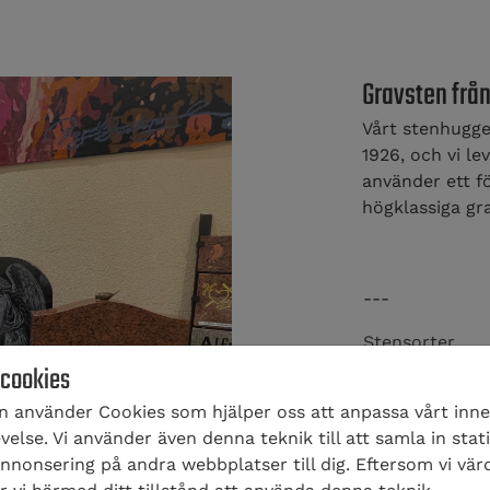
Gravsten från
Vårt stenhugger
1926, och vi lev
använder ett f
högklassiga gr
---
Stensorter
 cookies
 använder Cookies som hjälper oss att anpassa vårt inneh
---
else. Vi använder även denna teknik till att samla in stati
nonsering på andra webbplatser till dig. Eftersom vi vär
Ornament