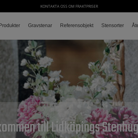
KONTAKTA OSS OM FRAKTPRISER
Produkter
Gravstenar
Referensobjekt
Stensorter
Åte
kommen till Lidköpings Stenhug