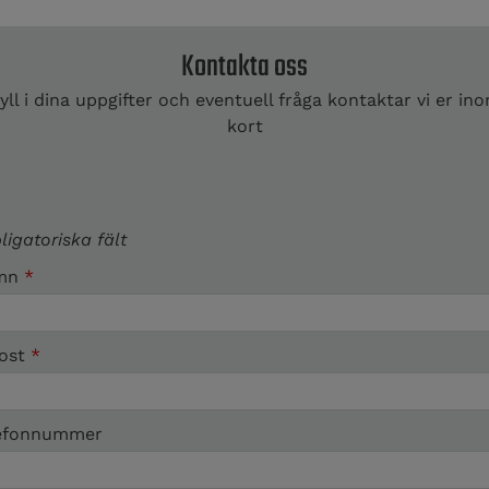
Kontakta oss
yll i dina uppgifter och eventuell fråga kontaktar vi er in
kort
ligatoriska fält
mn
*
ost
*
efonnummer