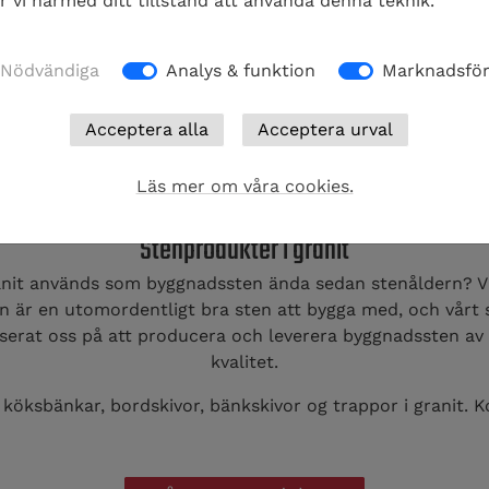
ar vi härmed ditt tillstånd att använda denna teknik.
Nödvändiga
Analys & funktion
Marknadsför
Läs mer om våra cookies.
Stenprodukter i granit
ranit används som byggnadssten ända sedan stenåldern? Vi
en är en utomordentligt bra sten att bygga med, och vårt
iserat oss på att producera och leverera byggnadssten av 
kvalitet.
r köksbänkar, bordskivor, bänkskivor og trappor i granit. Ko