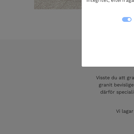
integritet, efterfråg
Visste du att g
granit bevislig
därför special
Vi laga