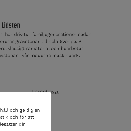
 Lidsten
i har drivits i familjegenerationer sedan
ererar gravstenar till hela Sverige. Vi
örstklassigt råmaterial och bearbetar
avstenar i vår moderna maskinpark.
---
Lasergravyr
åll och ge dig en
---
stik och för att
desätter din
Typsnitt