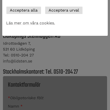
det ekonomiska ansvaret för detta. Genom att välja
en liggande eller delvis liggande sten minskar man
den typen av underhållsutgift.
Läs mer om våra cookies.
Lidköpings Stenhuggeri AB
Idrottsvägen 7,
531 60 Lidköping
Tel: 0510-204 27
info@lidsten.se
Stockholmskontoret: Tel. 0510-204 27
Kontaktformulär
*
Obligatoriska fält
Namn
*