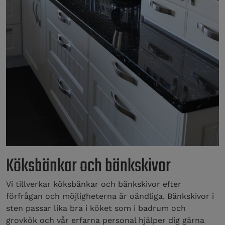
Köksbänkar och bänkskivor
Vi tillverkar köksbänkar och bänkskivor efter
förfrågan och möjligheterna är oändliga. Bänkskivor i
sten passar lika bra i köket som i badrum och
grovkök och vår erfarna personal hjälper dig gärna