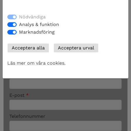
Nödvändiga
Analys & funktion
Marknadsföring
Läs mer om våra cookies.
*
Obligatoriska fält
Namn
*
E-post
*
Telefonnummer