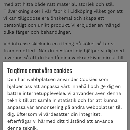
med att hitta både rätt material, storlek och stil.
Tillverkning sker i vår fabrik i Lidköping vilket gör att
vi kan tillgodose era önskemål och skapa ett
personligt och unikt produkt. Vi erbjuder en mängd
olika färger och behandlingar.
Vid intresse skicka in en ritning på köket så tar vi
fram en offert. När du bestämt dig hjälper vi dig med
leverans så att du kan få dina vackra skivor direkt till
dörren.
Ta gärna emot våra cookies
Exempelarbeten
Den här webbplatsen använder Cookies som
hjälper oss att anpassa vårt innehåll och ge dig en
bättre internetupplevelse. Vi använder även denna
teknik till att samla in statistik och för att kunna
anpassa vår annonsering på andra webbplatser till
dig. Eftersom vi värdesätter din integritet,
efterfrågar vi härmed ditt tillstånd att använda
denna teknik.