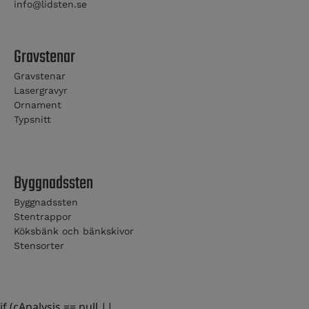
info@lidsten.se
Gravstenar
Gravstenar
Lasergravyr
Ornament
Typsnitt
Byggnadssten
Byggnadssten
Stentrappor
Köksbänk och bänkskivor
Stensorter
if (cAnalysis == null ||