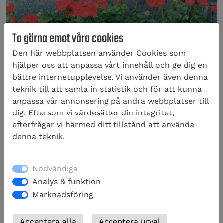
Ta gärna emot våra cookies
Den här webbplatsen använder Cookies som
hjälper oss att anpassa vårt innehåll och ge dig en
GS36
bättre internetupplevelse. Vi använder även denna
teknik till att samla in statistik och för att kunna
Prisklass 2
anpassa vår annonsering på andra webbplatser till
70×50 cm, 16.400:-
dig. Eftersom vi värdesätter din integritet,
75×50 cm, 17.300:-
efterfrågar vi härmed ditt tillstånd att använda
80×60 cm, 19.550:-
denna teknik.
90×65 cm, 22.520:-
Nödvändiga
Analys & funktion
Marknadsföring