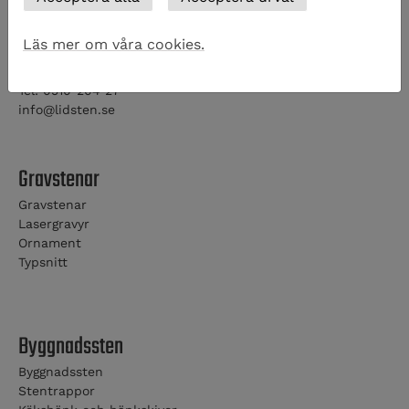
Kontaktinformation
Lidköpings Stenhuggeri AB
Läs mer om våra cookies.
Idrottsvägen 7
531 60 Lidköping
Tel: 0510-204 27
info@lidsten.se
Gravstenar
Gravstenar
Lasergravyr
Ornament
Typsnitt
Byggnadssten
Byggnadssten
Stentrappor