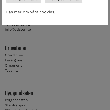
Kontaktinformation
Lidköpings Stenhuggeri AB
Läs mer om våra cookies.
Idrottsvägen 7
531 60 Lidköping
Tel: 0510-204 27
info@lidsten.se
Gravstenar
Gravstenar
Lasergravyr
Ornament
Typsnitt
Byggnadssten
Byggnadssten
Stentrappor