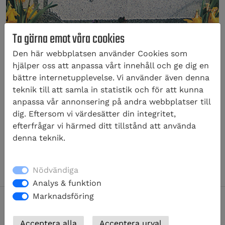
Ta gärna emot våra cookies
Den här webbplatsen använder Cookies som
hjälper oss att anpassa vårt innehåll och ge dig en
GS25
bättre internetupplevelse. Vi använder även denna
teknik till att samla in statistik och för att kunna
Prisklass 4
anpassa vår annonsering på andra webbplatser till
80×60 cm, 21.100:-
dig. Eftersom vi värdesätter din integritet,
90×65 cm, 23.550:-
efterfrågar vi härmed ditt tillstånd att använda
95×65 cm, 24.300:-
denna teknik.
100×70 cm, 26.880:-
Nödvändiga
Analys & funktion
Marknadsföring