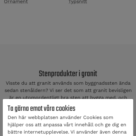
Ornament
Typsnitt
Stenprodukter i granit
Visste du att granit används som byggnadssten ända
sedan stenåldern? Vi ser det som att granit bevisligen
är en utomordentligt bra sten att bygga med, och
vårt stenhuggeri har därför specialiserat oss på att
Ta gärna emot våra cookies
producera och leverera byggnadssten av granit i
Den här webbplatsen använder Cookies som
högsta kvalitet.
hjälper oss att anpassa vårt innehåll och ge dig en
Vi lagar köksbänkar, bordskivor, bänkskivor og
bättre internetupplevelse. Vi använder även denna