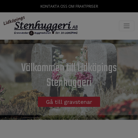
KONTAKTA OSS OM FRAKTPRISER
Välkommen till Lidköpings
Stenhuggeri
Gå till gravstenar